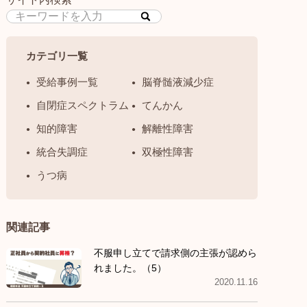
カテゴリ一覧
受給事例一覧
脳脊髄液減少症
自閉症スペクトラム
てんかん
知的障害
解離性障害
統合失調症
双極性障害
うつ病
関連記事
不服申し立てで請求側の主張が認めら
れました。（5）
2020.11.16