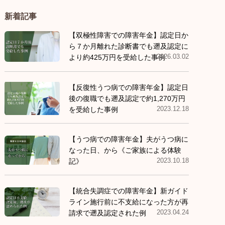
新着記事
【双極性障害での障害年金】認定日か
ら７か月離れた診断書でも遡及認定に
2026.03.02
より約425万円を受給した事例
【反復性うつ病での障害年金】認定日
後の復職でも遡及認定で約1,270万円
2023.12.18
を受給した事例
【うつ病での障害年金】夫がうつ病に
なった日、から《ご家族による体験
2023.10.18
記》
【統合失調症での障害年金】新ガイド
ライン施行前に不支給になった方が再
2023.04.24
請求で遡及認定された例