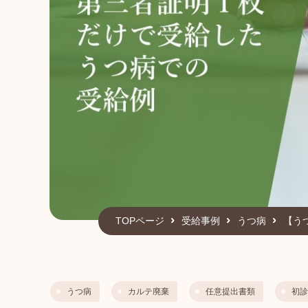
TOPページ
受給事例
うつ病
【う
うつ病
カルテ廃棄
任意提出書類
初診