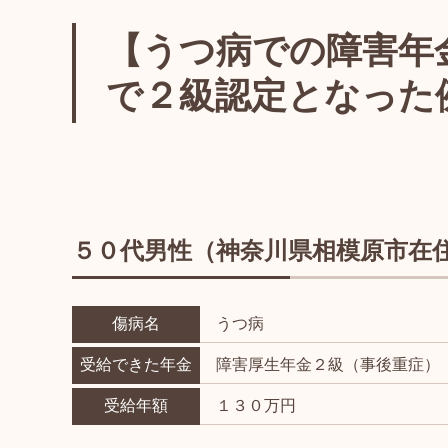
【うつ病での障害年
で２級認定となった
５０代男性（神奈川県相模原市在
傷病名
うつ病
受給できた年金
障害厚生年金２級（事後重症）
受給年額
１３０万円