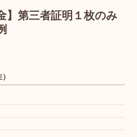
金】第三者証明１枚のみ
例
住）