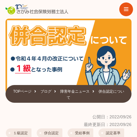
TOPページ
ブログ
障害年金ニュース
併合認定につい
て
公開日：2022/09/26
最終更新日：2022/09/26
１級認定
併合認定
受給事例
認定基準