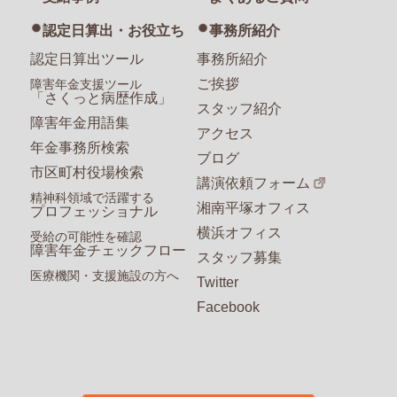
認定日算出・お役立ち
事務所紹介
認定日算出ツール
事務所紹介
ご挨拶
障害年金支援ツール
「さくっと病歴作成」
スタッフ紹介
障害年金用語集
アクセス
年金事務所検索
ブログ
市区町村役場検索
講演依頼フォーム
精神科領域で活躍する
湘南平塚オフィス
プロフェッショナル
横浜オフィス
受給の可能性を確認
障害年金チェックフロー
スタッフ募集
医療機関・支援施設の方へ
Twitter
Facebook