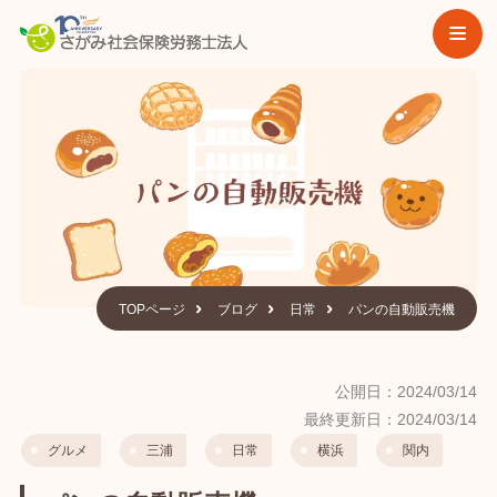
TOPページ
ブログ
日常
パンの自動販売機
公開日：2024/03/14
最終更新日：2024/03/14
グルメ
三浦
日常
横浜
関内