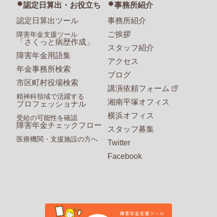
認定日算出・お役立ち
事務所紹介
認定日算出ツール
事務所紹介
ご挨拶
障害年金支援ツール
「さくっと病歴作成」
スタッフ紹介
障害年金用語集
アクセス
年金事務所検索
ブログ
市区町村役場検索
講演依頼フォーム
精神科領域で活躍する
湘南平塚オフィス
プロフェッショナル
横浜オフィス
受給の可能性を確認
障害年金チェックフロー
スタッフ募集
医療機関・支援施設の方へ
Twitter
Facebook