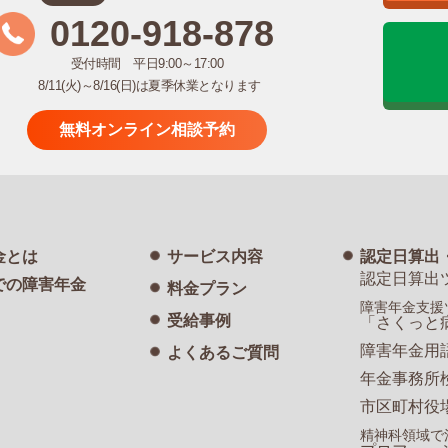
0120-918-878
受付時間 平日9:00～17:00
8/11(火)～8/16(日)は夏季休業となります
無料オンライン相談予約
金とは
サービス内容
認定日算出
認定日算出
での障害年金
料金プラン
障害年金支援
受給事例
「さくっと
障害年金用
よくあるご質問
年金事務所
市区町村役
精神科領域で