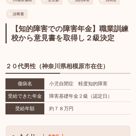
診断書
【知的障害での障害年金】職業訓練
校から意見書を取得し２級決定
２０代男性（神奈川県相模原市在住）
傷病名
小児自閉症 軽度知的障害
受給できた年金
障害基礎年金２級（認定日）
受給年額
約７８万円
[
]