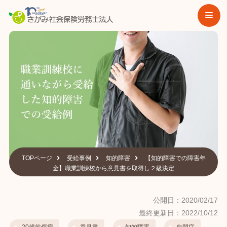
TOPページ
受給事例
知的障害
【知的障害での障害年
金】職業訓練校から意見書を取得し２級決定
公開日：2020/02/17
最終更新日：2022/10/12
20歳前傷病
意見書
知的障害
自閉症