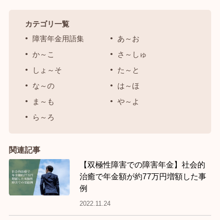
カテゴリ一覧
障害年金用語集
あ～お
か～こ
さ～しゅ
しょ～そ
た～と
な～の
は～ほ
ま～も
や～よ
ら～ろ
関連記事
【双極性障害での障害年金】社会的
治癒で年金額が約77万円増額した事
例
2022.11.24