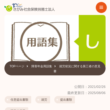
TOPページ
障害年金用語集
就労状況に関する第三者の意見
書
公開日：2021/02/26
最終更新日：2025/08/06
任意提出書類
就労
提出書類