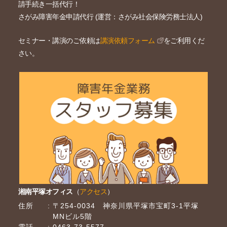
請手続き一括代行！
さがみ障害年金申請代行 (運営：さがみ社会保険労務士法人)
セミナー・講演のご依頼は
講演依頼フォーム
をご利用くだ
さい。
湘南平塚オフィス
（
アクセス
）
住所
〒254-0034 神奈川県平塚市宝町3-1平塚
MNビル5階
電話
0463-73-5577