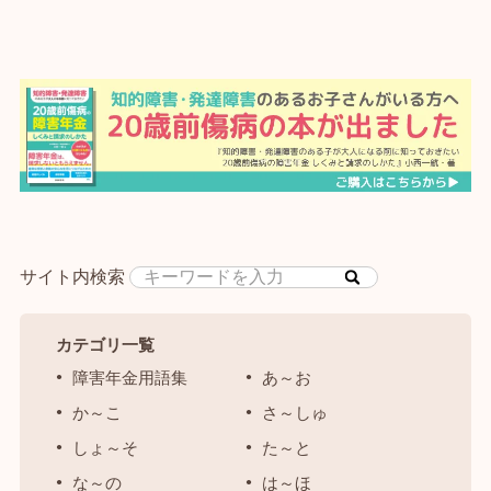
サイト内検索
カテゴリ一覧
障害年金用語集
あ～お
か～こ
さ～しゅ
しょ～そ
た～と
な～の
は～ほ