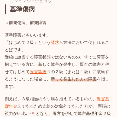
キジュンショウビョウ
基準傷病
⇔前発傷病、前発障害
基準障害ともいいます。
「はじめて２級」という
請求
方法において使われるこ
とばです。
受給に該当する障害状態ではないものの、すでに障害を
抱えている方に、新しく障害が発生し、既存の障害と併
せてはじめて
障害等級
の２級（または１級）に該当す
るようになった場合に、
新しく発生した方の障害
を指し
ます。
例えば、３級相当のうつ病を抱えているものの、
障害基
礎年金
であるため支給の対象外であった方が、
両眼の
視力が0.1以下
となり、両方を併せて障害基礎年金２級