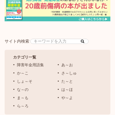
サイト内検索
カテゴリ一覧
障害年金用語集
あ～お
か～こ
さ～しゅ
しょ～そ
た～と
な～の
は～ほ
ま～も
や～よ
ら～ろ