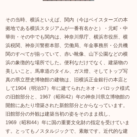
その当時、横浜といえば、関内（今はベイスターズの本
拠地である横浜スタジアムが一番有名かと）・元町・中
華街・その中でも関内は、神奈川県庁、横浜市役所、横
浜税関、神奈川警察本部、労働局、年金事務所・公共機
関のすべてが揃っていて、赤い靴像、山下公園などの横
浜の象徴的な場所でした。便利なだけでなく、建築物の
美しいこと。馬車道のタイル、ガス燈、そしてトップ写
真の県立歴史博物館の建物は、旧横浜正金銀行の本店と
して1904（明治37）年に建てられたネオ・バロック様式
の旧館部分と、1967（昭和42）年の神奈川県立博物館の
開館にあたり増築された新館部分とからなっています。
旧館部分の外観は建築当初の姿をそのまま残し、
1969（昭和44）年に国の重要文化財の指定を受けていま
す。とってもノスタルジックで、素敵です。近代的な建