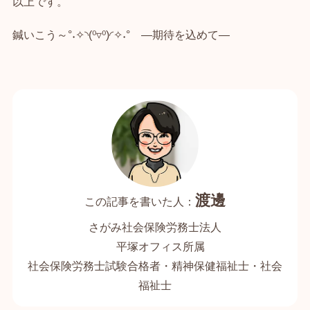
以上です。
鍼いこう～°˖✧◝(⁰▿⁰)◜✧˖° ―期待を込めて―
渡邊
さがみ社会保険労務士法人
平塚オフィス所属
社会保険労務士試験合格者・精神保健福祉士・社会
福祉士