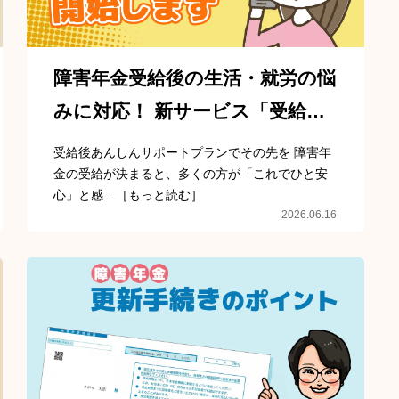
障害年金受給後の生活・就労の悩
みに対応！ 新サービス「受給後
あんしんサポートプラン」を開
受給後あんしんサポートプランでその先を 障害年
始しました
金の受給が決まると、多くの方が「これでひと安
心」と感…［もっと読む］
2026.06.16