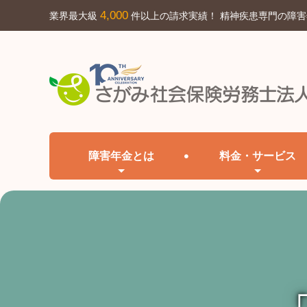
4,000
業界最大級
件以上の請求実績！ 精神疾患専門の障
障害年金とは
料金・サービス
「