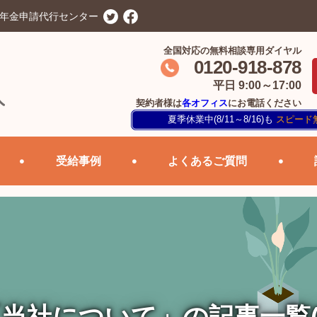
害年金申請代行センター
全国対応の無料相談専用ダイヤル
0120-918-878
平日 9:00～17:00
契約者様は
各オフィス
にお電話ください
夏季休業中(8/11～8/16)も
スピード
受給事例
よくあるご質問
当社について」の記事一覧(