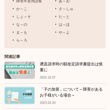
障害年金用語集
あ～お
か～こ
さ～しゅ
しょ～そ
た～と
な～の
は～ほ
ま～も
や～よ
ら～ろ
関連記事
遡及請求時の額改定請求書提出は慎
重に
2024.10.07
「子の加算」について～障害がある
お子様がいる場合～
2023.03.20