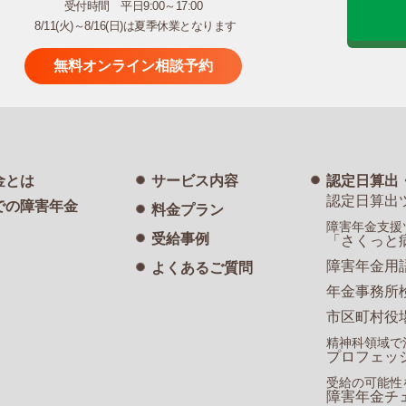
受付時間 平日9:00～17:00
8/11(火)～8/16(日)は夏季休業となります
無料オンライン相談予約
金とは
サービス内容
認定日算出
認定日算出
での障害年金
料金プラン
障害年金支援
受給事例
「さくっと
障害年金用
よくあるご質問
年金事務所
市区町村役
精神科領域で
プロフェッ
受給の可能性
障害年金チ