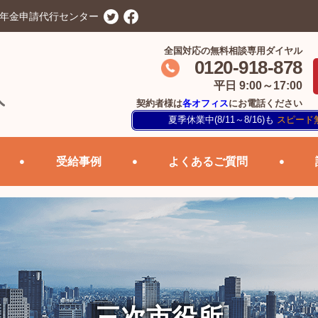
害年金申請代行センター
全国対応の無料相談専用ダイヤル
0120-918-878
平日 9:00～17:00
契約者様は
各オフィス
にお電話ください
夏季休業中(8/11～8/16)も
スピード
受給事例
よくあるご質問
三次市役所