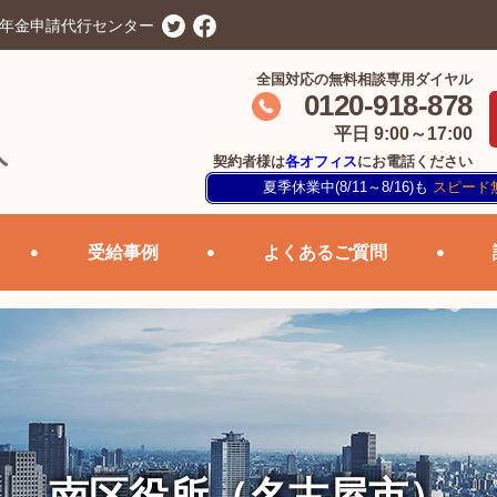
害年金申請代行センター
全国対応の無料相談専用ダイヤル
0120-918-878
平日 9:00～17:00
契約者様は
各オフィス
にお電話ください
夏季休業中(8/11～8/16)も
スピード
受給事例
よくあるご質問
南区役所（名古屋市）