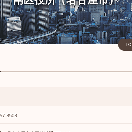
T
）
57-8508