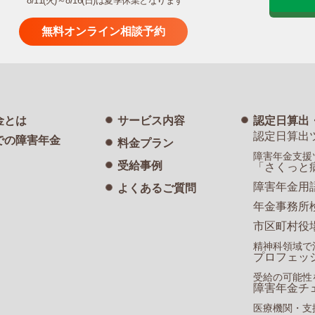
8/11(火)～8/16(日)は夏季休業となります
無料オンライン相談予約
金とは
サービス内容
認定日算出
認定日算出
での障害年金
料金プラン
障害年金支援
受給事例
「さくっと
障害年金用
よくあるご質問
年金事務所
市区町村役
精神科領域で
プロフェッ
受給の可能性
障害年金チ
医療機関・支